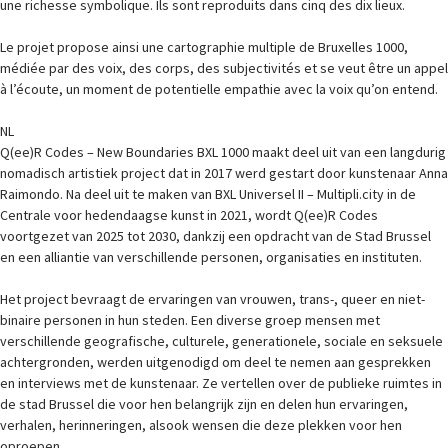
une richesse symbolique. Ils sont reproduits dans cinq des dix lieux.
Le projet propose ainsi une cartographie multiple de Bruxelles 1000,
médiée par des voix, des corps, des subjectivités et se veut être un appel
à l’écoute, un moment de potentielle empathie avec la voix qu’on entend.
NL
Q(ee)R Codes – New Boundaries BXL 1000 maakt deel uit van een langdurig
nomadisch artistiek project dat in 2017 werd gestart door kunstenaar Anna
Raimondo. Na deel uit te maken van BXL Universel II – Multipli.city in de
Centrale voor hedendaagse kunst in 2021, wordt Q(ee)R Codes
voortgezet van 2025 tot 2030, dankzij een opdracht van de Stad Brussel
en een alliantie van verschillende personen, organisaties en instituten.
Het project bevraagt de ervaringen van vrouwen, trans-, queer en niet-
binaire personen in hun steden. Een diverse groep mensen met
verschillende geografische, culturele, generationele, sociale en seksuele
achtergronden, werden uitgenodigd om deel te nemen aan gesprekken
en interviews met de kunstenaar. Ze vertellen over de publieke ruimtes in
de stad Brussel die voor hen belangrijk zijn en delen hun ervaringen,
verhalen, herinneringen, alsook wensen die deze plekken voor hen
oproepen.