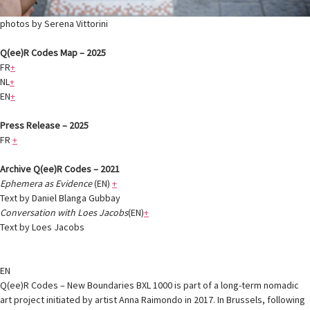
photos by Serena Vittorini
Q(ee)R Codes Map – 2025
FR
+
NL
+
EN
+
Press Release – 2025
FR
+
Archive Q(ee)R Codes – 2021
Ephemera as Evidence
(EN)
+
Text by Daniel Blanga Gubbay
Conversation with Loes Jacobs
(EN)
+
Text by Loes Jacobs
EN
Q(ee)R Codes – New Boundaries BXL 1000 is part of a long-term nomadic
art project initiated by artist Anna Raimondo in 2017. In Brussels, following