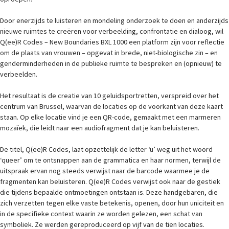
Door enerzijds te luisteren en mondeling onderzoek te doen en anderzijds
nieuwe ruimtes te creëren voor verbeelding, confrontatie en dialoog, wil
Q(ee)R Codes – New Boundaries BXL 1000 een platform zijn voor reflectie
om de plaats van vrouwen – opgevat in brede, niet-biologische zin – en
genderminderheden in de publieke ruimte te bespreken en (opnieuw) te
verbeelden.
Het resultaat is de creatie van 10 geluidsportretten, verspreid over het
centrum van Brussel, waarvan de locaties op de voorkant van deze kaart
staan. Op elke locatie vind je een QR-code, gemaakt met een marmeren
mozaïek, die leidt naar een audiofragment dat je kan beluisteren.
De titel, Q(ee)R Codes, laat opzettelijk de letter ‘u’ weg uit het woord
‘queer’ om te ontsnappen aan de grammatica en haar normen, terwijl de
uitspraak ervan nog steeds verwijst naar de barcode waarmee je de
fragmenten kan beluisteren. Q(ee)R Codes verwijst ook naar de gestiek
die tijdens bepaalde ontmoetingen ontstaan is. Deze handgebaren, die
zich verzetten tegen elke vaste betekenis, openen, door hun uniciteit en
in de specifieke context waarin ze worden gelezen, een schat van
symboliek. Ze werden gereproduceerd op vijf van de tien locaties.